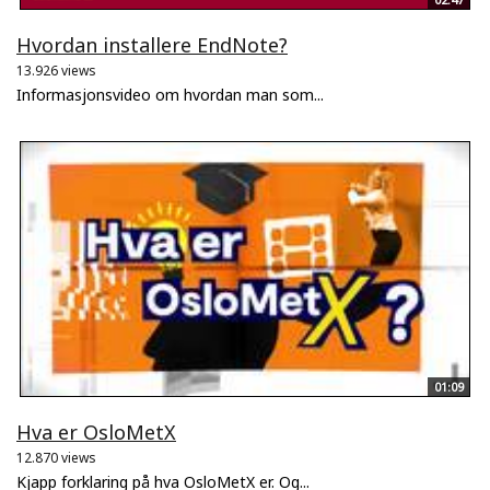
Hvordan installere EndNote?
13.926 views
Informasjonsvideo om hvordan man som...
01:09
Hva er OsloMetX
12.870 views
Kjapp forklaring på hva OsloMetX er. Og...