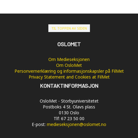
TIL TOPPEN AV SIDEN
OSLOMET
Om Medieseksjonen
Om OsloMet
Personvernerklæring og informasjonskapsler på FilMet
Privacy Statement and Cookies at FilMet
KONTAKTINFORMASJON
OsloMet - Storbyuniversitetet
Postboks 4 St. Olavs plass
0130 Oslo
Tlf: 67 23 50 00
E-post:
medieseksjonen@oslomet.no