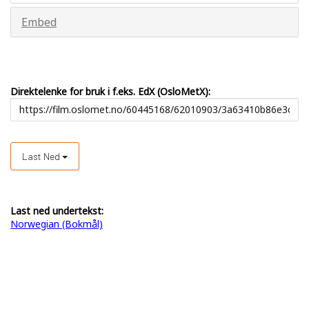
Embed
Direktelenke for bruk i f.eks. EdX (OsloMetX):
Last Ned
Last ned undertekst:
Norwegian (Bokmål)