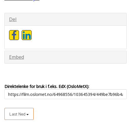
Del
Embed
Direktelenke for bruk i f.eks. EdX (OsloMetX):
Last Ned