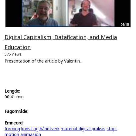
06:15
Digital Capitalism, Datafication, and Media
Education
575 views
Presentation of the article by Valentin...
Lengde:
00:41 min
Fagområde:
Emneord:
forming
kunst og håndtverk
material-digital praksis
stop-
motion animasjon