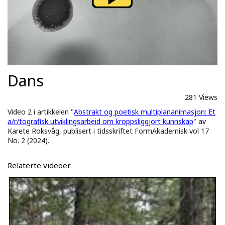
Dans
281 Views
Video 2 i artikkelen "
Abstrakt og poetisk multiplananimasjon: Et
a/r/tografisk utviklingsarbeid om kroppsliggjort kunnskap
" av
Karete Roksvåg, publisert i tidsskriftet FormAkademisk vol 17
No. 2 (2024).
Relaterte videoer