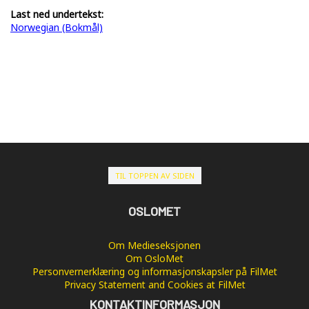
Last ned undertekst:
Norwegian (Bokmål)
TIL TOPPEN AV SIDEN
OSLOMET
Om Medieseksjonen
Om OsloMet
Personvernerklæring og informasjonskapsler på FilMet
Privacy Statement and Cookies at FilMet
KONTAKTINFORMASJON