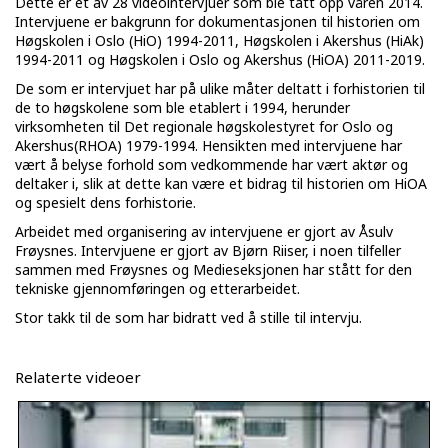
Dette er et av 28 videointervjuer som ble tatt opp våren 2014.
Intervjuene er bakgrunn for dokumentasjonen til historien om
Høgskolen i Oslo (HiO) 1994-2011, Høgskolen i Akershus (HiAk)
1994-2011 og Høgskolen i Oslo og Akershus (HiOA) 2011-2019.
De som er intervjuet har på ulike måter deltatt i forhistorien til
de to høgskolene som ble etablert i 1994, herunder
virksomheten til Det regionale høgskolestyret for Oslo og
Akershus(RHOA) 1979-1994. Hensikten med intervjuene har
vært å belyse forhold som vedkommende har vært aktør og
deltaker i, slik at dette kan være et bidrag til historien om HiOA
og spesielt dens forhistorie.
Arbeidet med organisering av intervjuene er gjort av Åsulv
Frøysnes. Intervjuene er gjort av Bjørn Riiser, i noen tilfeller
sammen med Frøysnes og Medieseksjonen har stått for den
tekniske gjennomføringen og etterarbeidet.
Stor takk til de som har bidratt ved å stille til intervju.
Relaterte videoer