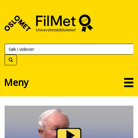
FilMet
–
Universitetsbiblioteket
Meny