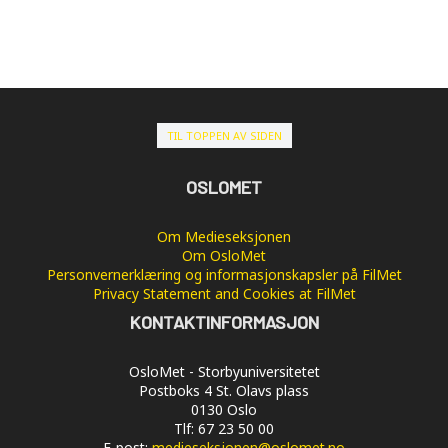
TIL TOPPEN AV SIDEN
OSLOMET
Om Medieseksjonen
Om OsloMet
Personvernerklæring og informasjonskapsler på FilMet
Privacy Statement and Cookies at FilMet
KONTAKTINFORMASJON
OsloMet - Storbyuniversitetet
Postboks 4 St. Olavs plass
0130 Oslo
Tlf: 67 23 50 00
E-post:
medieseksjonen@oslomet.no