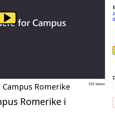
E
2
l
D
for Campus Romerike
335 Views
pus Romerike i