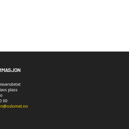
RMASJON
iversitetet
lavs plass
lo
50 00
en@oslomet.no