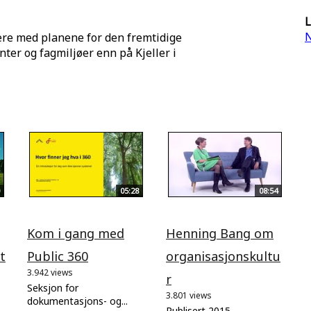
L
N
ere med planene for den fremtidige
ter og fagmiljøer enn på Kjeller i
05:28
08:54
Kom i gang med
Henning Bang om
t
Public 360
organisasjonskultu
3.942 views
r
Seksjon for
3.801 views
dokumentasjons- og...
Publisert 2015