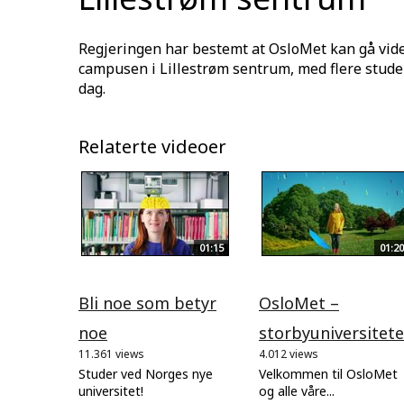
Regjeringen har bestemt at OsloMet kan gå vid
campusen i Lillestrøm sentrum, med flere studen
dag.
Relaterte videoer
01:15
01:20
Bli noe som betyr
OsloMet –
noe
storbyuniversitete
11.361 views
4.012 views
Studer ved Norges nye
Velkommen til OsloMet
universitet!
og alle våre...