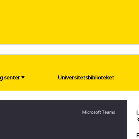
og senter
Universitetsbiblioteket
L
3
F