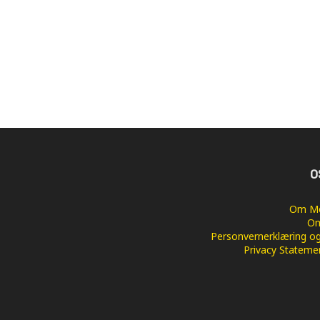
O
Om Me
Om
Personvernerklæring og
Privacy Stateme