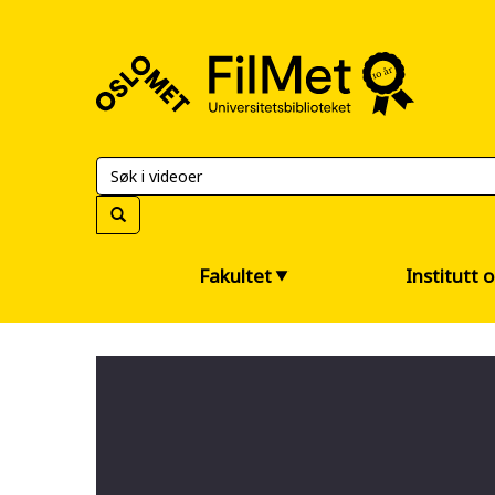
FilMet
–
Universitetsbiblioteket
Fakultet
Institutt 