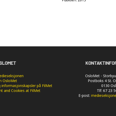
SLOMET
KONTAKTINFO
dieseksjonen
OsloMet - Storbyun
 OsloMet
Postboks 4 St. O
 informasjonskapsler på FilMet
0130 Os
nt and Cookies at FilMet
Tlf: 67 23 
E-post:
medieseksjon