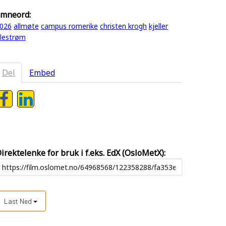
mneord:
026
allmøte
campus romerike
christen krogh
kjeller
illestrøm
Del
Embed
irektelenke for bruk i f.eks. EdX (OsloMetX):
Last Ned