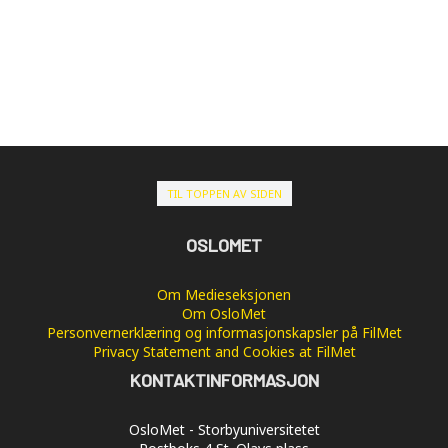
TIL TOPPEN AV SIDEN
OSLOMET
Om Medieseksjonen
Om OsloMet
Personvernerklæring og informasjonskapsler på FilMet
Privacy Statement and Cookies at FilMet
KONTAKTINFORMASJON
OsloMet - Storbyuniversitetet