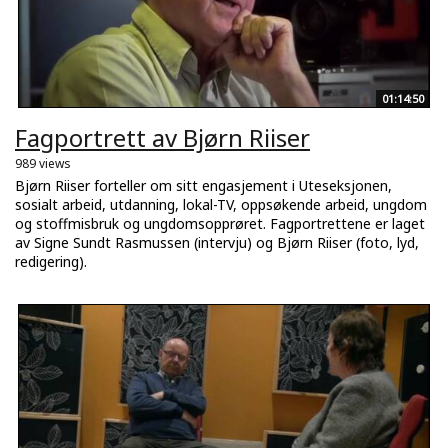
01:14:50
Fagportrett av Bjørn Riiser
989 views
Bjørn Riiser forteller om sitt engasjement i Uteseksjonen,
sosialt arbeid, utdanning, lokal-TV, oppsøkende arbeid, ungdom
og stoffmisbruk og ungdomsopprøret. Fagportrettene er laget
av Signe Sundt Rasmussen (intervju) og Bjørn Riiser (foto, lyd,
redigering).