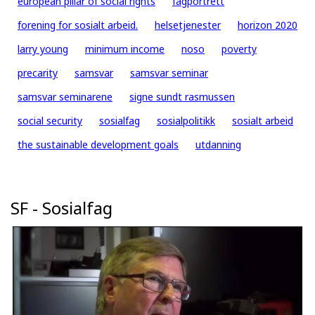
european pillar of social rights
fagportrett
forening for sosialt arbeid.
helsetjenester
horizon 2020
larry young
minimum income
noso
poverty
precarity
samsvar
samsvar seminar
samsvar seminarene
signe sundt rasmussen
social security
sosialfag
sosialpolitikk
sosialt arbeid
the sustainable development goals
utdanning
SF - Sosialfag