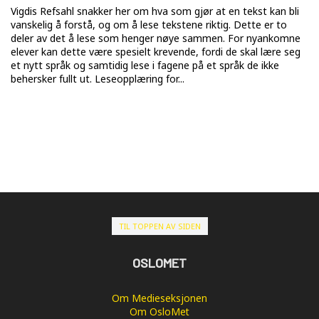
Vigdis Refsahl snakker her om hva som gjør at en tekst kan bli
vanskelig å forstå, og om å lese tekstene riktig. Dette er to
deler av det å lese som henger nøye sammen. For nyankomne
elever kan dette være spesielt krevende, fordi de skal lære seg
et nytt språk og samtidig lese i fagene på et språk de ikke
behersker fullt ut. Leseopplæring for...
TIL TOPPEN AV SIDEN
OSLOMET
Om Medieseksjonen
Om OsloMet