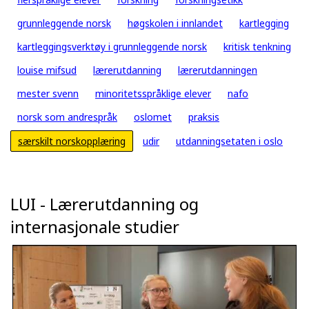
grunnleggende norsk
høgskolen i innlandet
kartlegging
kartleggingsverktøy i grunnleggende norsk
kritisk tenkning
louise mifsud
lærerutdanning
lærerutdanningen
mester svenn
minoritetsspråklige elever
nafo
norsk som andrespråk
oslomet
praksis
særskilt norskopplæring
udir
utdanningsetaten i oslo
LUI - Lærerutdanning og
internasjonale studier