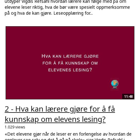
utdyper Vigdis Refsahl hvordan lærere kan følge med på om
elevene leser riktig, hva de bør være spesielt oppmerksomme
på og hva de kan gjøre. Leseopplæring for...
11:48
2 - Hva kan lærere gjøre for å få
kunnskap om elevens lesing?
1.029 views
«Det elevene gjør når de leser er en forlengelse av hvordan de
opplever seg selv og det å gå på skole» sier Vigdis Refsahl i