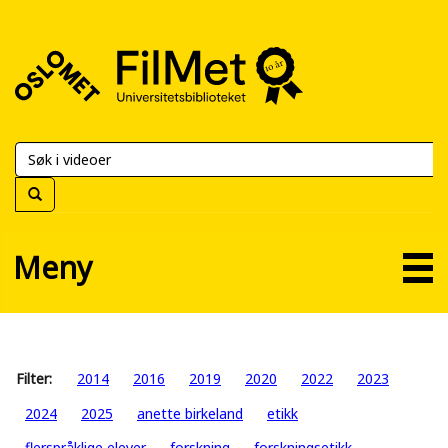
FilMet
–
Universitetsbiblioteket
Meny
Filter:
2014
2016
2019
2020
2022
2023
2024
2025
anette birkeland
etikk
flerspråklige elever
forskning
forskningsetikk